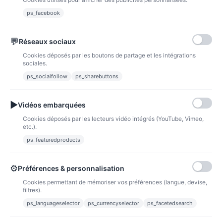
ps_facebook
💬
Réseaux sociaux
Cookies déposés par les boutons de partage et les intégrations
sociales.
ps_socialfollow
ps_sharebuttons
▶
Vidéos embarquées
Cookies déposés par les lecteurs vidéo intégrés (YouTube, Vimeo,
etc.).
tee shirt marraine
ps_featuredproducts
18,00 €
Voir l'article
⚙
Préférences & personnalisation
Cookies permettant de mémoriser vos préférences (langue, devise,
filtres).
INFORMATION
ps_languageselector
ps_currencyselector
ps_facetedsearch