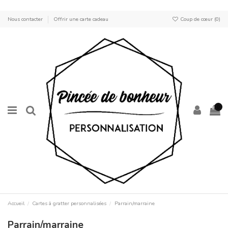
Nous contacter
Offrir une carte cadeau
Coup de cœur (
0
)
0
Accueil
Cartes à gratter personnalisées
Parrain/marraine
Parrain/marraine