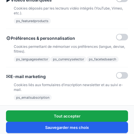
Cookies déposés par les lecteurs vidéo intégrés (YouTube, Vimeo,
etc.).
Verre personnalisé thème Sirène
ps_featuredproducts
1,00 €
Voir l'article
⚙
Préférences & personnalisation
Cookies permettant de mémoriser vos préférences (langue, devise,
filtres).
INFORMATION
ps_languageselector
ps_currencyselector
ps_facetedsearch
VOTRE COMPTE
✉
E-mail marketing
Nous contacter
Cookies liés aux formulaires d'inscription newsletter et au suivi e-
mail.
Suivez-nous
ps_emailsubscription
Newsletter
Tout accepter
Sauvegarder mes choix