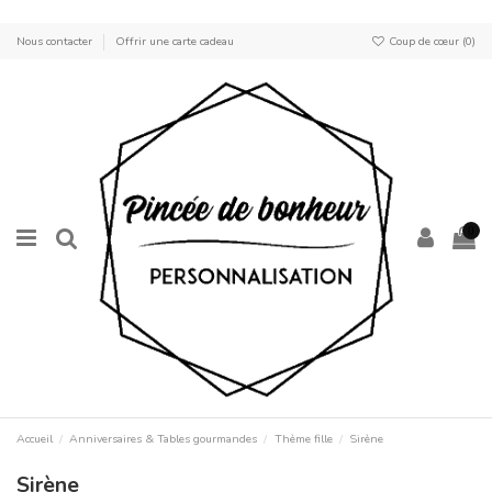
Nous contacter
Offrir une carte cadeau
Coup de cœur (
0
)
0
Accueil
Anniversaires & Tables gourmandes
Thème fille
Sirène
Sirène