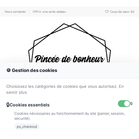
Nous contacter
Offrir une carte cadeau
Coup de cœur (
0
)
0
🍪 Gestion des cookies
Choisissez les catégories de cookies que vous autorisez.
En
savoir plus
🔒
🔒
Cookies essentiels
Cookies nécessaires au fonctionnement du site (panier, session,
sécurité).
Accueil
Anniversaires & Tables gourmandes
Thème Des petits
Titounis
ps_checkout
Titounis