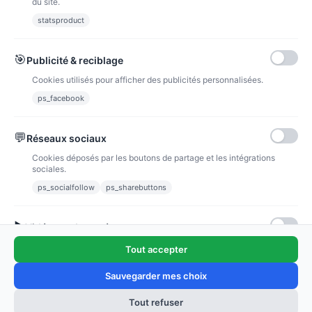
du site.
Minnie Mickey
statsproduct
There are no products.
🎯
Publicité & reciblage
Cookies utilisés pour afficher des publicités personnalisées.
ps_facebook
INFORMATION
💬
Réseaux sociaux
VOTRE COMPTE
Cookies déposés par les boutons de partage et les intégrations
sociales.
Nous contacter
ps_socialfollow
ps_sharebuttons
Suivez-nous
▶
Vidéos embarquées
Newsletter
Cookies déposés par les lecteurs vidéo intégrés (YouTube, Vimeo,
Tout accepter
etc.).
Sauvegarder mes choix
ps_featuredproducts
Tout refuser