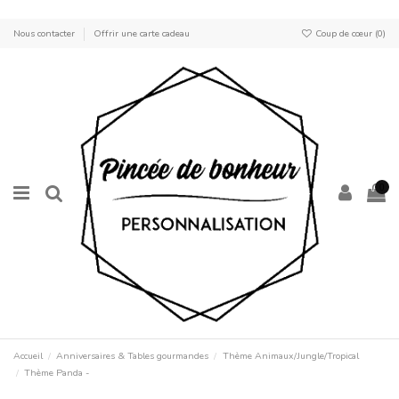
Nous contacter
Offrir une carte cadeau
Coup de cœur (
0
)
0
Accueil
Anniversaires & Tables gourmandes
Thème Animaux/Jungle/Tropical
Thème Panda -