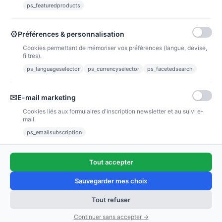
ps_featuredproducts
0,39 €
Voir l'article
⚙
Préférences & personnalisation
Cookies permettant de mémoriser vos préférences (langue, devise,
filtres).
INFORMATION
ps_languageselector
ps_currencyselector
ps_facetedsearch
VOTRE COMPTE
✉
E-mail marketing
Nous contacter
Cookies liés aux formulaires d'inscription newsletter et au suivi e-
mail.
Suivez-nous
ps_emailsubscription
Newsletter
Tout accepter
Sauvegarder mes choix
Tout refuser
Continuer sans accepter →
© 2021 - Pinceedebonheur.Com - Par Esh-Dev.Fr™