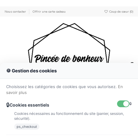
Nous contacter
Offrir une carte cadeau
Coup de cœur (
0
)
0
🍪 Gestion des cookies
Choisissez les catégories de cookies que vous autorisez.
En
savoir plus
🔒
🔒
Cookies essentiels
Cookies nécessaires au fonctionnement du site (panier, session,
sécurité).
Accueil
Anniversaires & Tables gourmandes
Thème Des petits
Baby Boss
ps_checkout
-