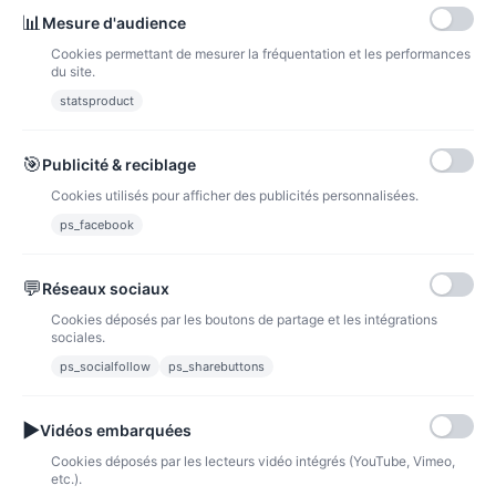
Baby Boss -
📊
Mesure d'audience
Cookies permettant de mesurer la fréquentation et les performances
du site.
Nom, A à Z
1
statsproduct
🎯
Publicité & reciblage
Cookies utilisés pour afficher des publicités personnalisées.
ps_facebook
💬
Réseaux sociaux
Cookies déposés par les boutons de partage et les intégrations
sociales.
ps_socialfollow
ps_sharebuttons
▶
Vidéos embarquées
Cookies déposés par les lecteurs vidéo intégrés (YouTube, Vimeo,
etc.).
thème Baby boss