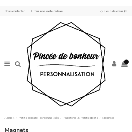
Nous contacter
Offrir une carte cadeau
Coup de cœur (
0
)
0
Accueil
Petits cadeaux personnalisés
Papeterie & Petits objets
Magnets
Magnets