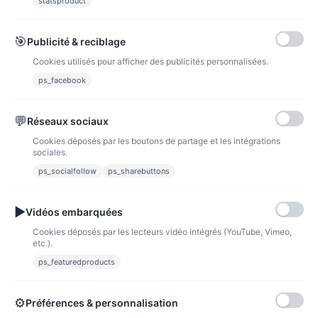
statsproduct
🎯
Publicité & reciblage
Cookies utilisés pour afficher des publicités personnalisées.
ps_facebook
💬
Réseaux sociaux
Cookies déposés par les boutons de partage et les intégrations
sociales.
ps_socialfollow
ps_sharebuttons
▶
Vidéos embarquées
Cookies déposés par les lecteurs vidéo intégrés (YouTube, Vimeo,
etc.).
porte clé, miroir, magnet wondernurse
ps_featuredproducts
6,00 €
Voir l'article
⚙
Préférences & personnalisation