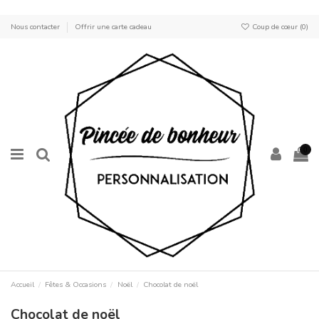
Nous contacter
Offrir une carte cadeau
Coup de cœur (
0
)
0
Accueil
Fêtes & Occasions
Noël
Chocolat de noël
Chocolat de noël