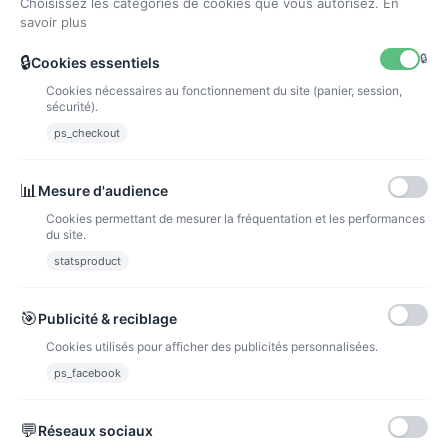
Choisissez les catégories de cookies que vous autorisez.
En
savoir plus
🔒
🔒
Cookies essentiels
Cookies nécessaires au fonctionnement du site (panier, session,
sécurité).
ps_checkout
🎶 Box personnalisée K-Pop Demon Hunters – Gourmandises
📊
Mesure d'audience
& activités incluses 💜✨
Cookies permettant de mesurer la fréquentation et les performances
16,90 €
18,90 €
du site.
Voir l'article
statsproduct
🎯
Publicité & reciblage
Cookies utilisés pour afficher des publicités personnalisées.
ps_facebook
💬
Réseaux sociaux