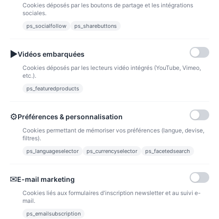
Cookies déposés par les boutons de partage et les intégrations
sociales.
ps_socialfollow
ps_sharebuttons
▶
Vidéos embarquées
Cookies déposés par les lecteurs vidéo intégrés (YouTube, Vimeo,
etc.).
🎀 Sac de Noël personnalisé Barbie – Gourmandises incluses
ps_featuredproducts
12,90 €
Voir l'article
⚙
Préférences & personnalisation
Cookies permettant de mémoriser vos préférences (langue, devise,
filtres).
INFORMATION
ps_languageselector
ps_currencyselector
ps_facetedsearch
VOTRE COMPTE
✉
E-mail marketing
Nous contacter
Cookies liés aux formulaires d'inscription newsletter et au suivi e-
mail.
Suivez-nous
ps_emailsubscription