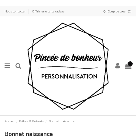
Nous contacter
Offrir une carte cadeau
Coup de cœur (
0
)
0
Accueil
Bébés & Enfants
Bonnet naissance
Bonnet naissance